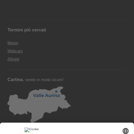
Termini più cercati
Meteo
Webcam
Alloggi
Cartina
,
venite in modo sicuro!