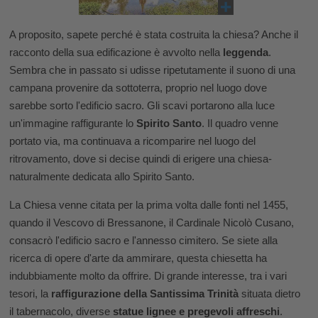
A proposito, sapete perché è stata costruita la chiesa? Anche il
racconto della sua edificazione è avvolto nella
leggenda
.
Sembra che in passato si udisse ripetutamente il suono di una
campana provenire da sottoterra, proprio nel luogo dove
sarebbe sorto l'edificio sacro. Gli scavi portarono alla luce
un'immagine raffigurante lo
Spirito Santo
. Il quadro venne
portato via, ma continuava a ricomparire nel luogo del
ritrovamento, dove si decise quindi di erigere una chiesa-
naturalmente dedicata allo Spirito Santo.
La Chiesa venne citata per la prima volta dalle fonti nel 1455,
quando il Vescovo di Bressanone, il Cardinale Nicolò Cusano,
consacrò l'edificio sacro e l'annesso cimitero. Se siete alla
ricerca di opere d'arte da ammirare, questa chiesetta ha
indubbiamente molto da offrire. Di grande interesse, tra i vari
tesori, la
raffigurazione della Santissima Trinità
situata dietro
il tabernacolo, diverse
statue lignee e pregevoli affreschi
.