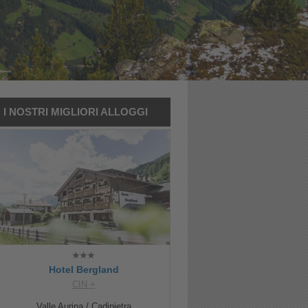
I NOSTRI MIGLIORI ALLOGGI
Hotel Bergland
CIN +
Valle Aurina / Cadipietra