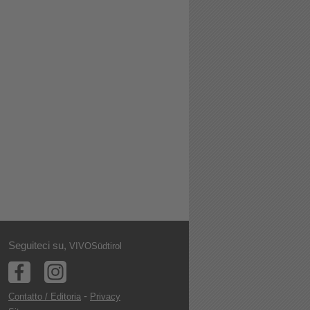
Seguiteci su,
VIVOSüdtirol
-
Contatto / Editoria
Privacy