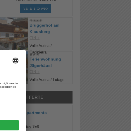
vai al sito web
Bruggerhof am
Klausberg
CIN +
Valle Aurina /
Cadipietra
Ferienwohnung
Jägerhäusl
CIN +
Valle Aurina / Lutago
MIGLIORI OFFERTE
Ahrner Wirt Apartments
CIN +
My Mountain Stay 7=6