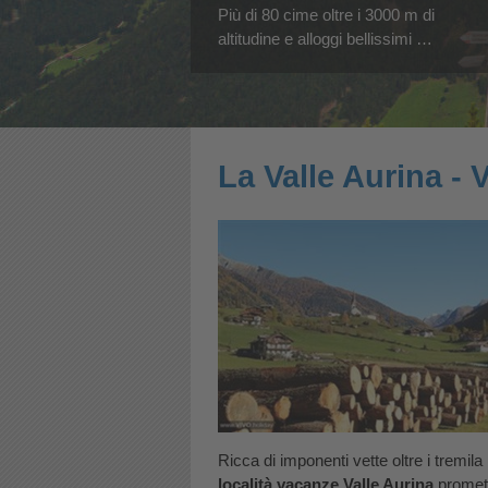
Più di 80 cime oltre i 3000 m di
altitudine e alloggi bellissimi …
La Valle Aurina - 
Ricca di imponenti vette oltre i tremi
località vacanze Valle Aurina
promette