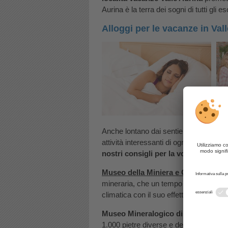
Aurina è la terra dei sogni di tutti gli esc
Alloggi per le vacanze in Val
Hotel
Anche lontano dai sentieri trekking per
attività interessanti di ogni tipo. E qu
nostri consigli per la vostra prossi
Museo della Miniera e Galleria Clim
mineraria, che un tempo in Tirolo era i
climatica con il suo effetto benefico su
Museo Mineralogico di San Giovan
1.000 pietre diverse e del tutto particola