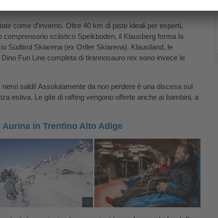
state come d'inverno. Oltre 40 km di piste ideali per esperti,
ino comprensorio sciistico Speikboden, il Klausberg forma la
io Südtirol Skiarena (ex Ortler Skiarena). Klausiland, le
 Dino Fun Line completa di tirannosauro rex sono invece le
r nervi saldi! Assolutamente da non perdere è una discesa sul
za estiva. Le gite di rafting vengono offerte anche ai bambini, a
 Aurina in Trentino Alto Adige