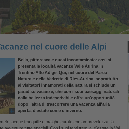
Vacanze nel cuore delle Alpi
Bella, pittoresca e quasi incontaminata: così si
presenta la località vacanze Valle Aurina in
Trentino Alto Adige. Qui, nel cuore del Parco
Naturale delle Vedrette di Ries-Aurina, soprattutto
ai visitatori innamorati della natura si schiude un
paradiso vacanze, che con i suoi paesaggi naturali
dalla bellezza indescrivibile offre un'opportunità
dopo l'altra di trascorrere una vacanza all'aria
aperta, d'estate come d'inverno.
la metri, acque tranquille e malghe curate con amorevolezza, la
 avventure tutte speciali. Con i suoi tanti tremila, d'estate la Val