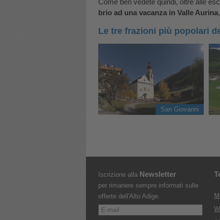
Come ben vedete quindi, oltre alle esc
brio ad una vacanza in Valle Aurina
Le tre frazioni più popolari d
San Giovanni
Newsletter
T
Iscrizione alla
per rimanere sempre informati sulle
M
offerte dell'Alto Adige.
W