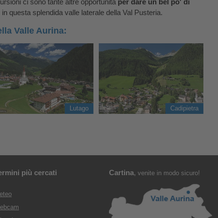
ursioni ci sono tante altre opportunità
per dare un bel po' di
, in questa splendida valle laterale della Val Pusteria.
ella Valle Aurina:
Lutago
Cadipietra
ermini più cercati
Cartina
,
venite in modo sicuro!
eteo
ebcam