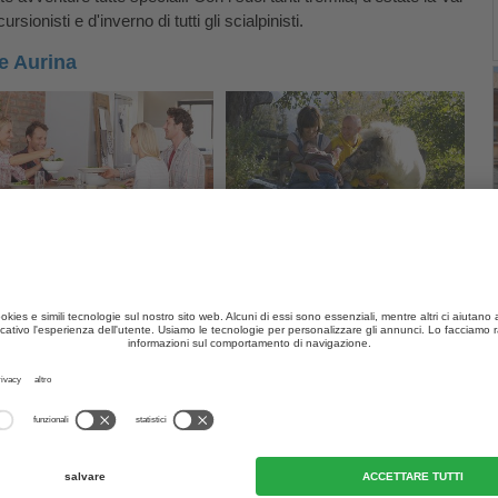
ursionisti e d'inverno di tutti gli scialpinisti.
le Aurina
Appartamenti
Vacanze in agriturismo
ò, il comune di Valle Aurina e le sue graziose frazioni offrono
indi: mettetevi comodi e stendete le gambe, perché qui ci sono i
ma vacanza in Val Aurina
.
atica di Predoi
: qui potrete saperne di più sull'industria
mportantissima, oppure distendervi e rilassarvi nella galleria
lla salute.
ni
: su 300 m2 di superficie espositiva, si possono ammirare
ri. I cristalli provengono dalle zone delle Alpi della Zillertal e degli