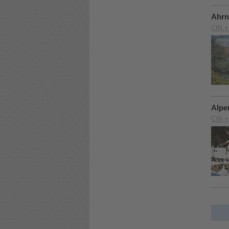
Ahrn
CIN +
Alpe
CIN +