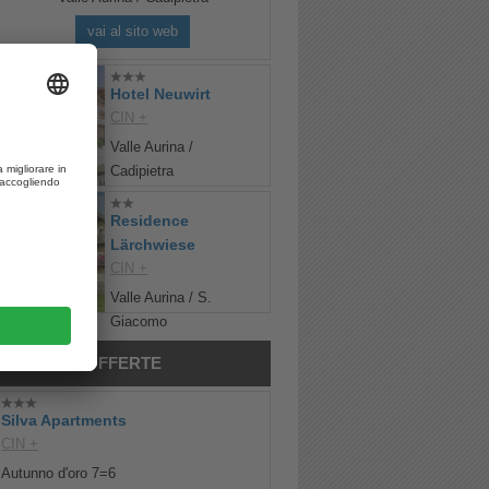
vai al sito web
Hotel Neuwirt
CIN +
Valle Aurina /
Cadipietra
Residence
Lärchwiese
CIN +
Valle Aurina / S.
Giacomo
MIGLIORI OFFERTE
Silva Apartments
CIN +
Autunno d'oro 7=6