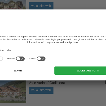
vai al sito web
a Apartments
Valle Aurina / S. Giovanni
vai al sito web
Löfflerblick
Valle Aurina / Cadipietra
vai al sito web