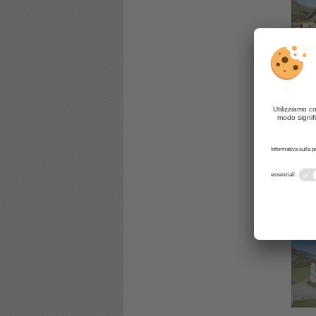
Silv
CIN +
App. 
CIN +