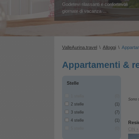
Godetevi rilassanti e confortevoli
giornate di vacanza ...
ValleAurina.travel
\
Alloggi
\
Apparta
Appartamenti & re
Stelle
1 stella
(0)
Sono st
2 stelle
(1)
3 stelle
(7)
4 stelle
(1)
Resi
5 stelle
(0)
CIN +