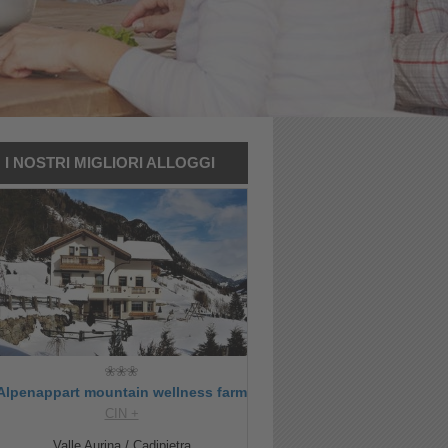
I NOSTRI MIGLIORI ALLOGGI
Alpenappart mountain wellness farm
CIN +
Valle Aurina / Cadipietra