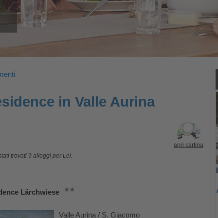
menti
sidence in Valle Aurina
apri cartina
ati trovati 9 alloggi per Lei.
dence Lärchwiese
Valle Aurina / S. Giacomo